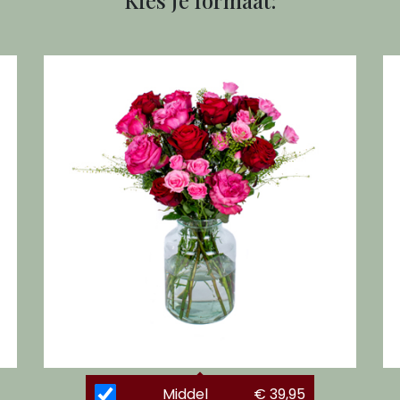
Kies je formaat:
Middel
€ 39,95