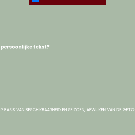
 persoonlijke tekst?
P BASIS VAN BESCHIKBAARHEID EN SEIZOEN, AFWIJKEN VAN DE GE