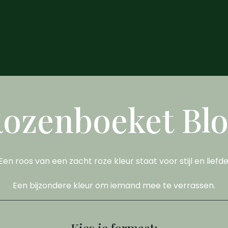
ozenboeket Bl
Een roos van een zacht roze kleur staat voor stijl en liefde
Een bijzondere kleur om iemand mee te verrassen.