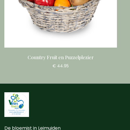
Country Fruit en Puzzelplezier
€ 44.95
De bloemist in Leimuiden