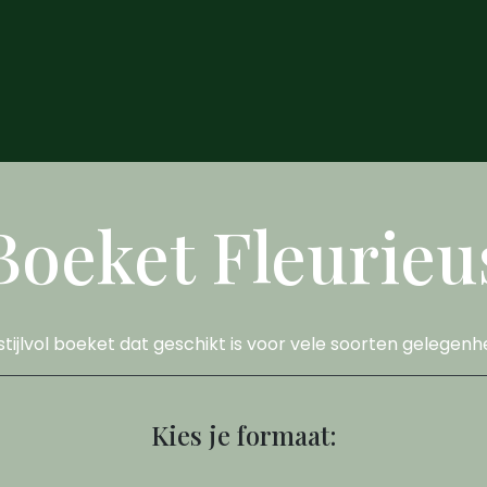
Boeket Fleurieu
stijlvol boeket dat geschikt is voor vele soorten gelegen
Kies je formaat: